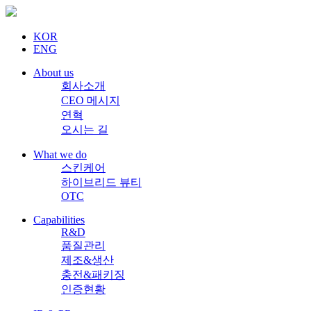
KOR
ENG
About us
회사소개
CEO 메시지
연혁
오시는 길
What we do
스킨케어
하이브리드 뷰티
OTC
Capabilities
R&D
품질관리
제조&생산
충전&패키징
인증현황