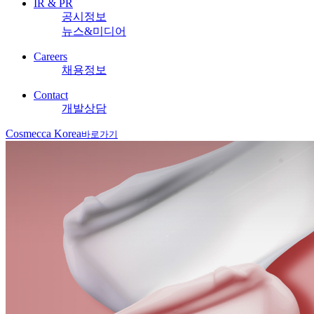
IR & PR
공시정보
뉴스&미디어
Careers
채용정보
Contact
개발상담
Cosmecca Korea
바로가기